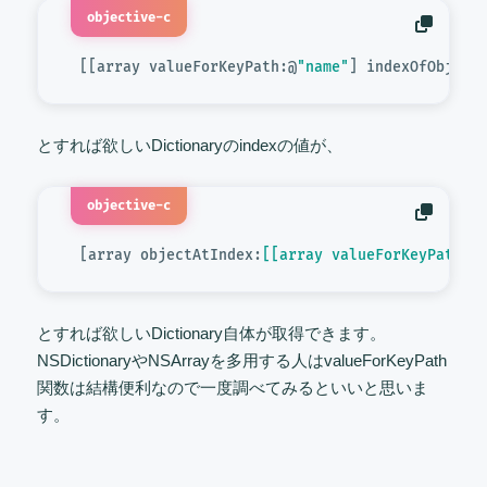
objective-c
[[array valueForKeyPath:@
"name"
]
 indexOfObject
とすれば欲しいDictionaryのindexの値が、
objective-c
 [array objectAtIndex:
[[array valueForKeyPath:@
とすれば欲しいDictionary自体が取得できます。
NSDictionaryやNSArrayを多用する人はvalueForKeyPath
関数は結構便利なので一度調べてみるといいと思いま
す。