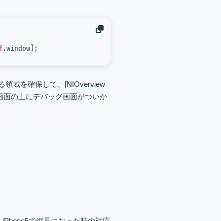
f
示する領域を確保して、[NIOverview
すると、画面の上にデバッグ画面がついか
hone5で縦長になった時の対応