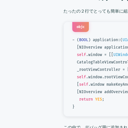
たったの２行でとっても簡単に組
objc
- (
BOOL
) application:(
UI
  [NIOverview applicatio
self
.window = [[
UIWind
  CatalogTableViewContro
  _rootViewController = 
self
.window.rootViewCo
  [
self
.window makeKeyAn
  [NIOverview addOvervie
return
YES
; 

この中で、デバッグ用に追加され