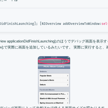
DidFinishLaunching]; [NIOverview addOverviewToWindow:
sel
w applicationDidFinishLaunching];のほうでデバッグ画面を表
:self.window];で実際に画面を追加しているみたいです。 実際に実行
バッグ画面によって当然ほかで使える画面サイズが変わります。 iP