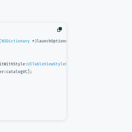
(
NSDictionary
 *)launchOptions { 

itWithStyle:
UITableViewStyleGrouped
];

r:catalogVC];
