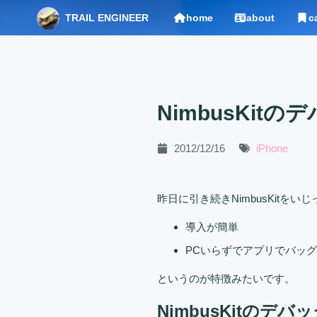
TRAIL ENGINEER
home
about
c
NimbusKi
2012/12/16
iPhone
昨日に引き続きNimbusKitをいじ
導入が簡単
PCいらずでアプリでバッ
というのが特徴みたいです。
NimbusKitのデ