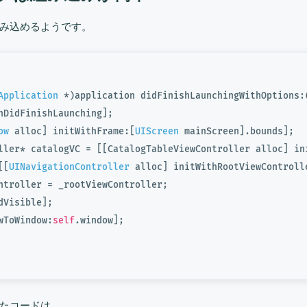
み込めるようです。
Application
 *)application didFinishLaunchingWithOptions:
nDidFinishLaunching]; 

ow
 alloc] initWithFrame:[
UIScreen
 mainScreen].bounds];

ller* catalogVC = [[CatalogTableViewController alloc] in
[[
UINavigationController
 alloc] initWithRootViewControlle
ntroller = _rootViewController;

dVisible]; 

wToWindow:
self
.window];

たコードは