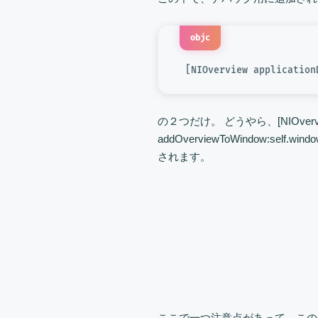
objc
 [NIOverview application
の２つだけ。 どうやら、[NIOvervie
addOverviewToWindow
されます。
ここで一つ注意点があって、このデ