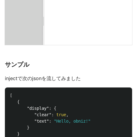
サンプル
injectで次のjsonを流してみました
[
{
"display"
:
{
"clear"
:
true
,
"text"
:
"Hello, obniz!"
}
}