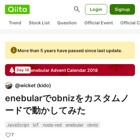
search
Login
Signup
Trend
Stock List
Question
Official Event
Official
info
More than 5 years have passed since last update.
enebular
Advent Calendar
2018
Day 18
@
wicket
(
kido
)
enebularでobnizをカスタムノ
ードで動かしてみた
JavaScript
IoT
node-red
enebular
obniz
7