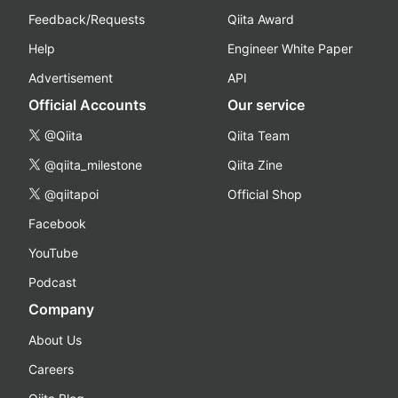
Feedback/Requests
Qiita Award
Help
Engineer White Paper
Advertisement
API
Official Accounts
Our service
@Qiita
Qiita Team
@qiita_milestone
Qiita Zine
@qiitapoi
Official Shop
Facebook
YouTube
Podcast
Company
About Us
Careers