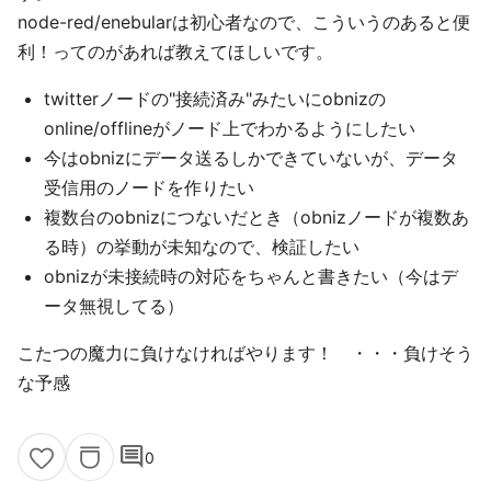
node-red/enebularは初心者なので、こういうのあると便
利！ってのがあれば教えてほしいです。
twitterノードの"接続済み"みたいにobnizの
online/offlineがノード上でわかるようにしたい
今はobnizにデータ送るしかできていないが、データ
受信用のノードを作りたい
複数台のobnizにつないだとき（obnizノードが複数あ
る時）の挙動が未知なので、検証したい
obnizが未接続時の対応をちゃんと書きたい（今はデ
ータ無視してる）
こたつの魔力に負けなければやります！ ・・・負けそう
な予感
comment
0