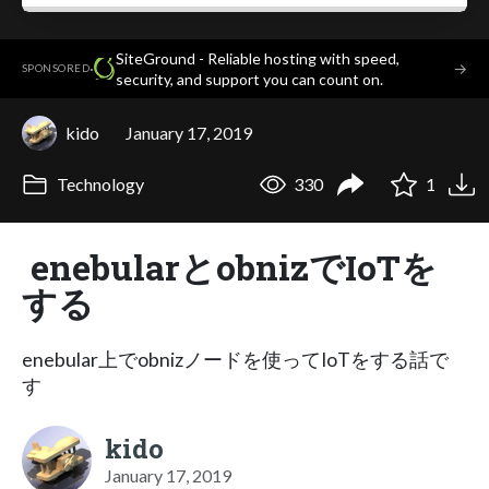
SiteGround - Reliable hosting with speed,
·
→
SPONSORED
security, and support you can count on.
kido
January 17, 2019
Technology
330
1
enebularとobnizでIoTを
する
enebular上でobnizノードを使ってIoTをする話で
す
kido
January 17, 2019