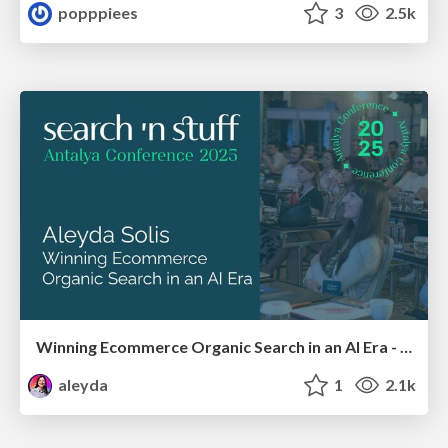
popppiees
3
2.5k
Winning Ecommerce Organic Search in an AI Era - #searchnstuff2025
aleyda
1
2.1k