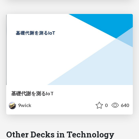
基礎代謝を測るIoT
9wick
0
640
Other Decks in Technology