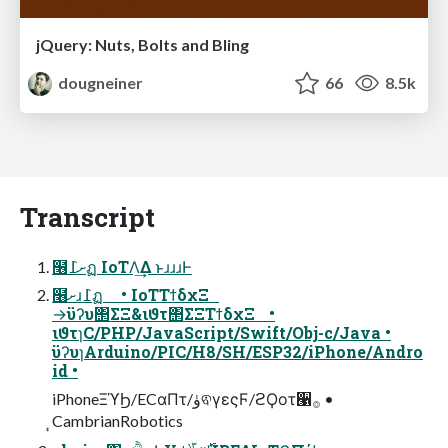
jQuery: Nuts, Bolts and Bling
dougneiner
66
8.5k
Transcript
໦ށ߁ฏ IoTΛ͢Δ ͱɹɹɹͰ
໦ށɹ߁ฏ • IoTΤϯδχΞ
→ϋʔυ΢ΣΞ&ιϑτ΢ΣΞΤϯδχΞ •
ιϑτɿC/PHP/JavaScript/Swift/Obj-c/Java •
ϋʔυɿArduino/PIC/H8/SH/ESP32/iPhone/Andro
id •
iPhoneΞϓϦ/ECαΠτ/ۈଵγεςϜ/ϩϘοτ੡࡞ •
᷂CambrianRobotics