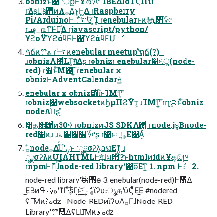
obnizͱ͸ ɾੈքͰҰ൪؆୯ʹ࢝ΊΒΕΔIoTϚΠίϯ
ɾޫΔʂಈ͘ʂ΋ͷΛ࡞Δ͜ͱ͕Ͱ͖Δ ɾRaspberry
Pi/ArduinoͰ࠳ંͨ͠ਓʹ͓͢͢Ί ɾenebularͱͷ࿈ܞ͕௒؆୯
ɾ؀ڥߏஙͳ͠Ͱಈ͔ͤΔ ɾjavascript/python/
ϒϩοΫϓϩάϥϜͰ΋ϓϩάϥϜՄೳ
ࠓճͷొஃ ɾ࠷ۙͷenebular meetupʹͯຖճ(?)
ɹobnizΛ࢖ͬͨLT͕ग़ͯΔʂ ɾobnizͱenebular͸૬ੑ͕͍͍(node-
red) ɾ΋ͬͱͨ͘͞Μ࢖ͬͯ΄͍͠ ɾenebular x
obnizͰAdventCalendarॻ͍ͨ
enebular x obniz͸ͪΐͬͱΊΜͲ͍͘͞
ɾobniz͸websocketͷϦμΠϨΫτ͕ ɹΊΜͲ͍͘͞ ɾղܾࡦͱͯ͠obniz
nodeΛ࡞ͬͨʂ ͔ͬͨ
࣮͸த਎͸ͨͬͨͷ30ߦ ɾobnizͷJS SDKΛ࢖͏͚ͩ ɾnode.js͔Βnode-
red΁ͷɹ ɹม׵͸௒؆୯ʂ ɾ΋ͬͱૣ͘࡞Ε͹Α͔ͬͨ
ೖྗσʔλͷUIΛHTMLͰॻ͕͘ɺม਺໊?ͱhtmlͷidͷҰக͕ඞཁ
ɾnpmͰެ։͕ͨ͠ɺnode-red libraryʹ൓ө͞Εͳ͍ 1. npm Ͱެ։ 2.
node-red libraryʹࣗಈ൓ө 3. enebular(node-red)Ͱ࢖͑Δ
͜ΕΒͷهࣄ͕ࢀߟʹͳΓ·ͨ͠ʂ͋Γ͕ͱ͏͍͟͝·͢ - ࣗ࡞ϊʔυ։ൃதʹϋϚͬͨ͋Ε͜Ε #nodered
ʢؙࢁ͞Μͷهࣄʣ - Node-REDͷϊʔυΛ࡞ΓɺNode-RED
Libraryʹొ࿥͢ΔʢԼౡ͞Μͷه ࣄʣ