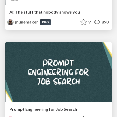
AI: The stuff that nobody shows you
jnunemaker
9
890
PRO
Prompt Engineering for Job Search