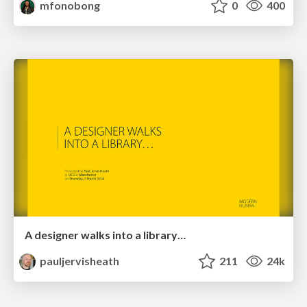
mfonobong
0
400
A designer walks into a library…
pauljervisheath
211
24k