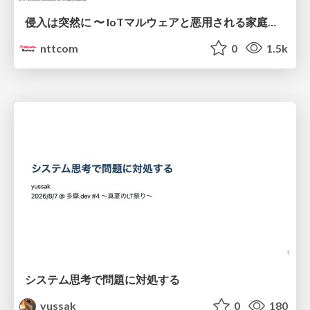
侵入は突然に 〜 IoTマルウェアと悪用される家庭の機器 ～ / When Intrusion Strikes: IoT Malware and the Abuse of Home Devices
nttcom
0
1.5k
システム思考で問題に対処する
yussak
0
180