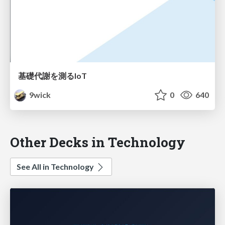
基礎代謝を測るIoT
9wick
0
640
Other Decks in Technology
See All in Technology