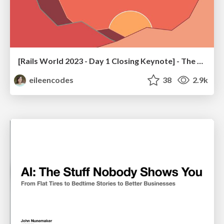
[Rails World 2023 - Day 1 Closing Keynote] - The Magic of Rails
eileencodes
38
2.9k