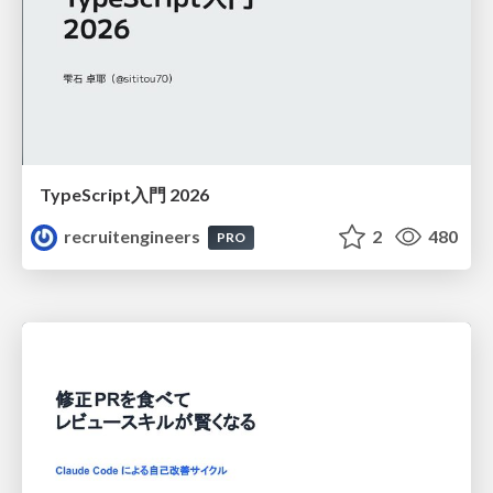
TypeScript入門 2026
recruitengineers
2
480
PRO