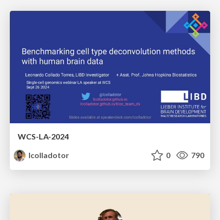
WCS-LA-2024
lcolladotor
0
790