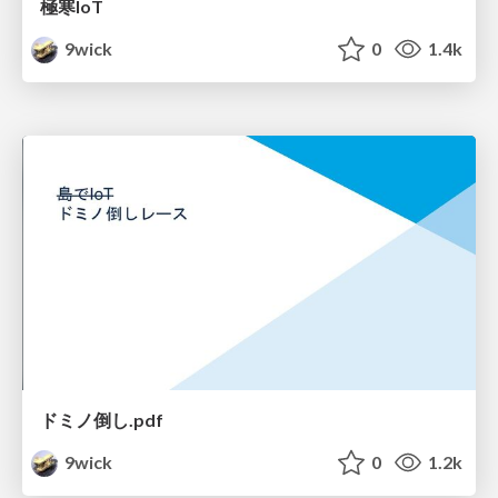
極寒IoT
9wick
0
1.4k
ドミノ倒し.pdf
9wick
0
1.2k