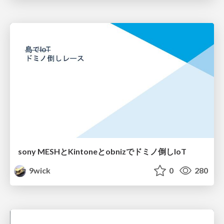
sony MESHとKintoneとobnizでドミノ倒しIoT
9wick
0
280