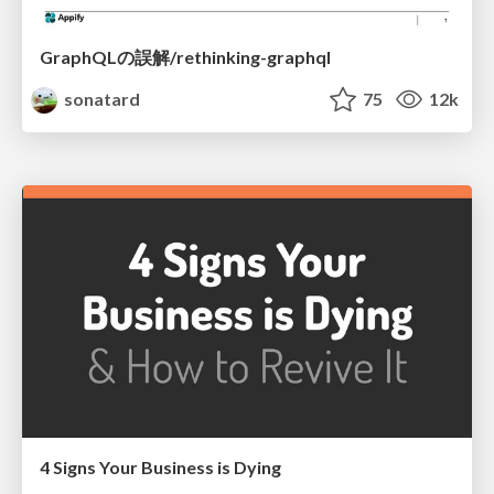
GraphQLの誤解/rethinking-graphql
sonatard
75
12k
4 Signs Your Business is Dying