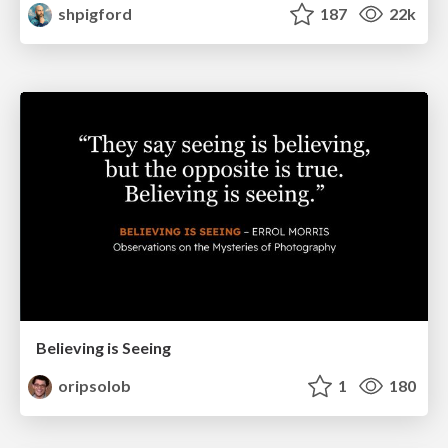
shpigford
187
22k
Believing is Seeing
oripsolob
1
180