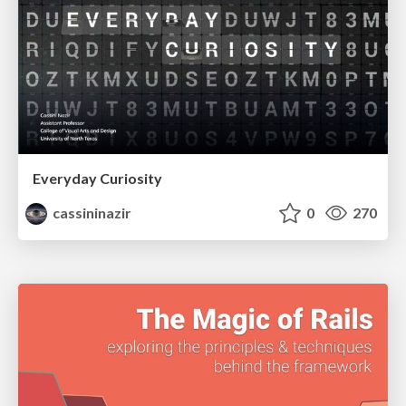
Everyday Curiosity
cassininazir
0
270