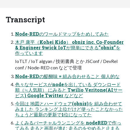
Transcript
Node-REDのワールドマップをためしてみた
木戸 康平（Kohei Kido） obniz inc. Co-Founder
& Engineer 9wick IoTが簡単にできる”obniz”を
作っています
IoTLT / IoT algyan / 技術書典 とか JSConf / DevRel
conf / Node-RED con などで登壇
Node-REDの醍醐味 = 組み合わせること 個人的な
色々なサービスがnodeを出している ダウンロード
順（≒人気順） にみると Twilio Veritone(AIサー
ビス) Google Twitter などなど
今回は 地図とハードウェア(obniz)を 組み合わせて
みました ランキング上位だけど使ったことなかった
ちょうど最新の更新で1位になってた
よくみるバーチャルランニングを nodeREDで作っ
てみる 走ると画面が進む 走るのをやめると止まる